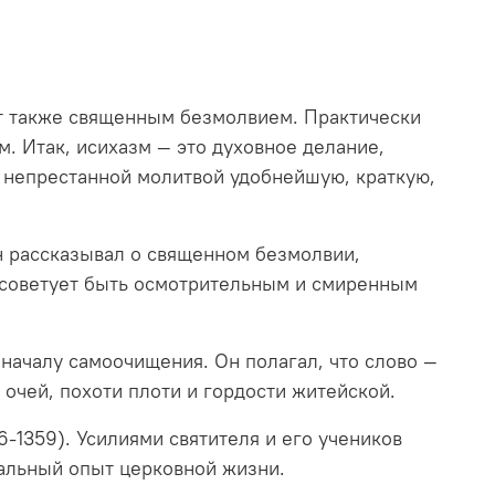
ют также священным безмолвием. Практически
м. Итак,
исихазм — это духовное делание,
 непрестанной молитвой удобнейшую, краткую,
Он рассказывал о священном безмолвии,
н советует быть осмотрительным и смиренным
началу самоочищения. Он полагал, что слово —
 очей, похоти плоти и гордости житейской.
-1359). Усилиями святителя и его учеников
еальный опыт церковной жизни.