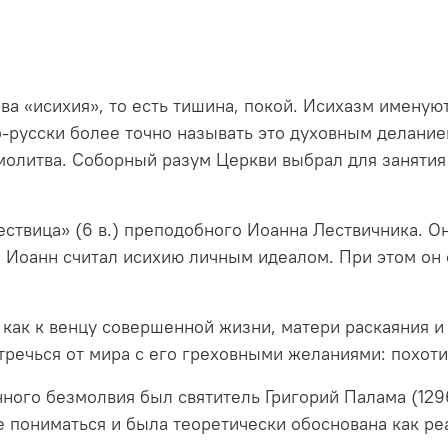
ова «исихия», то есть тишина, покой. Исихазм имену
-русски более точно называть это духовным делание
молитва. Соборный разум Церкви выбрал для занятия
ествица» (6 в.) преподобного Иоанна Лествичника. 
ой Иоанн считал исихию личным идеалом. При этом о
как к венцу совершенной жизни, матери раскаяния и 
тречься от мира с его греховными желаниями: похоти
ного безмолвия был святитель Григорий Палама (1296
е пониматься и была теоретически обоснована как р