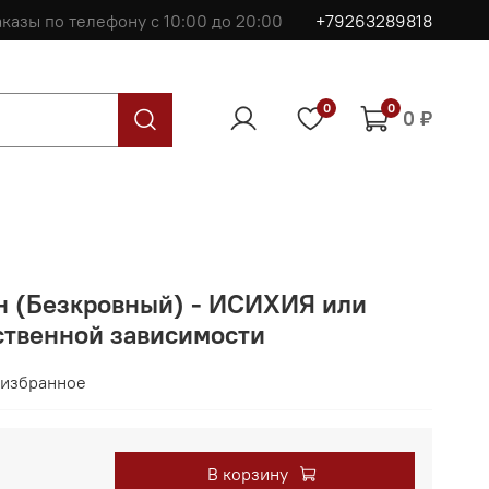
казы по телефону с 10:00 до 20:00
+79263289818
0
0
0 ₽
 (Безкровный) - ИСИХИЯ или
твенной зависимости
 избранное
В корзину