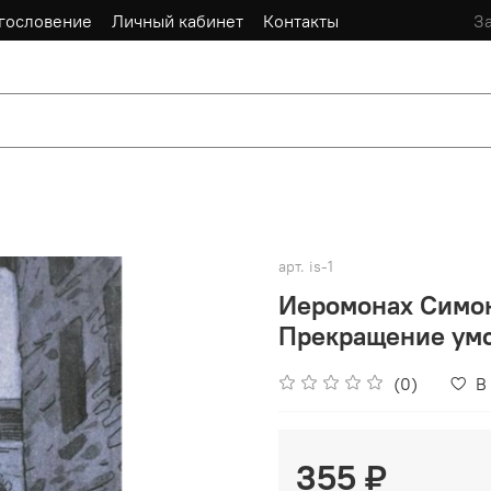
гословение
Личный кабинет
Контакты
За
арт.
is-1
Иеромонах Симон
Прекращение умс
(0)
В
355 ₽