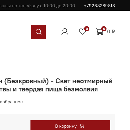
казы по телефону с 10:00 до 20:00
+79263289818
0
0
0 ₽
 (Безкровный) - Свет неотмирный
твы и твердая пища безмолвия
 избранное
В корзину