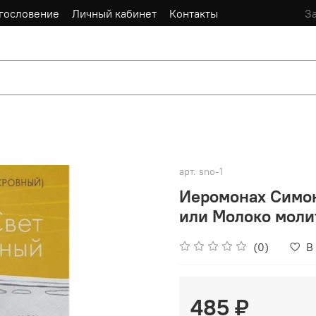
гословение
Личный кабинет
Контакты
За
арт.
sno-1
Иеромонах Симон
или Молоко моли
(0)
В
485 ₽