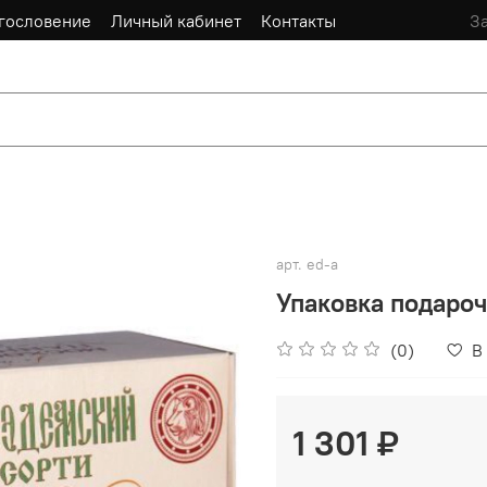
гословение
Личный кабинет
Контакты
За
арт.
ed-a
Упаковка подаро
(0)
В
1 301 ₽