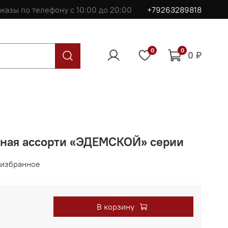
казы по телефону с 10:00 до 20:00
+79263289818
0
0
0 ₽
чная ассорти «ЭДЕМСКОЙ» серии
 избранное
В корзину