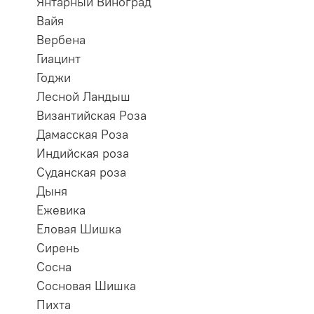
Янтарный Виноград
Вайя
Вербена
Гиацинт
Годжи
Лесной Ландыш
Византийская Роза
Дамасская Роза
Индийская роза
Суданская роза
Дыня
Ежевика
Еловая Шишка
Сирень
Сосна
Сосновая Шишка
Пихта