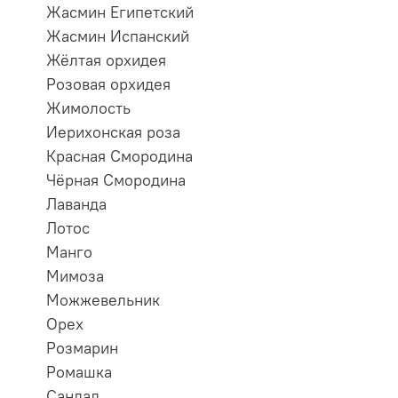
Жасмин Египетский
Жасмин Испанский
Жёлтая орхидея
Розовая орхидея
Жимолость
Иерихонская роза
Красная Смородина
Чёрная Смородина
Лаванда
Лотос
Манго
Мимоза
Можжевельник
Орех
Розмарин
Ромашка
Сандал